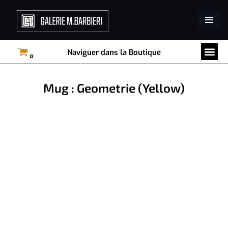
Aller
au
Tri par collection
Décoration murale
contenu
Naviguer dans la Boutique
0
Mug : Geometrie (Yellow)