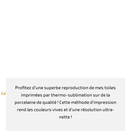
Profitez d’une superbe reproduction de mes toiles
Catégories :
Geometrie
,
Goodies
,
Mug en porcelaine
imprimées par thermo-sublimation sur de la
porcelaine de qualité ! Cette méthode d’impression
rend les couleurs vives et d’une résolution ultra-
nette !