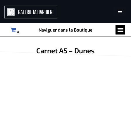
Aller
au
Tri par collection
Décoration murale
contenu
Naviguer dans la Boutique
0
Carnet A5 – Dunes