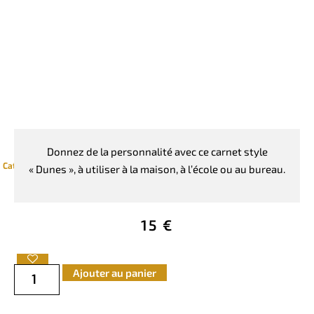
Donnez de la personnalité avec ce carnet style
Catégories :
Carnet A5
,
Dunes
,
Goodies
« Dunes », à utiliser à la maison, à l’école ou au bureau.
15
€
Ajouter au panier