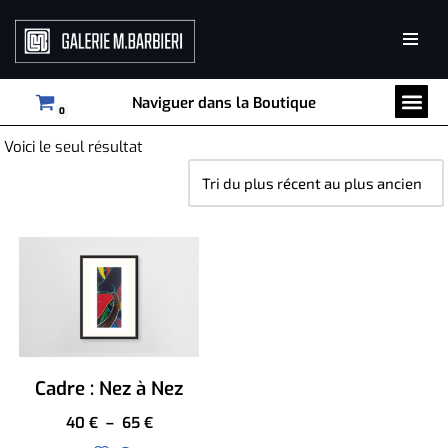
Aller
au
Tri par collection
Décoration murale
contenu
Naviguer dans la Boutique
0
Voici le seul résultat
Cadre : Nez à Nez
40
€
–
65
€