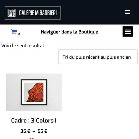
Aller
au
Tri par collection
Décoration murale
contenu
Naviguer dans la Boutique
0
Voici le seul résultat
Cadre : 3 Colors I
35
€
–
55
€