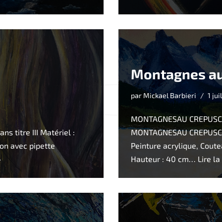
Montagnes au
par
Mickael Barbieri
1 ju
MONTAGNESAU CREPUSC
ns titre III Matériel :
MONTAGNESAU CREPUSCUL
con avec pipette
Peinture acrylique, Coute
»
Hauteur : 40 cm…
Lire la