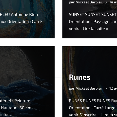
par
Mickael Barbieri
14 a
LEU Automne Bleu
SUNSET SUNSET SUNSET Sun
eaux Orientation : Carré
Orientation : Paysage Lar
»
venir…
Lire la suite »
Runes
par
Mickael Barbieri
12 a
iel : Peinture
RUNES RUNES RUNES Runes
m Hauteur : 30 cm
Orientation : Carré Large
suite »
venir S’inscrire…
Lire la s