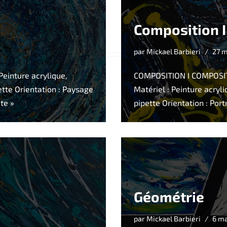
Composition I
par
Mickael Barbieri
27 
Peinture acrylique,
COMPOSITION I COMPOSITI
ette Orientation : Paysage
Matériel : Peinture acryl
ite »
pipette Orientation : Por
Géométrie
par
Mickael Barbieri
6 m